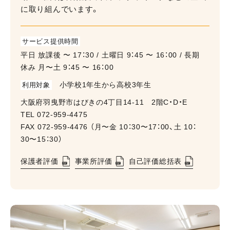
に取り組んでいます。
サービス提供時間
平⽇ 放課後 〜 17：30 / ⼟曜⽇ 9：45 〜 16：00 / ⻑期
休み ⽉〜⼟ 9：45 〜 16：00
小学校1年生から高校3年生
利用対象
⼤阪府羽曳野市はびきの4丁目14-11 2階C・D・E
TEL
072-959-4475
FAX 072-959-4476 （⽉〜金 10：30〜17：00、土 10：
30〜15：30）
保護者評価
事業所評価
自己評価総括表