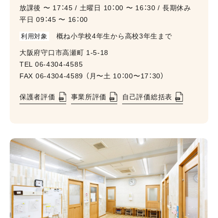
放課後 〜 17：45 / ⼟曜⽇ 10：00 〜 16：30 / ⻑期休み
平⽇ 09：45 〜 16：00
概ね小学校4年生から高校3年生まで
利用対象
⼤阪府守⼝市⾼瀬町 1-5-18
TEL
06-4304-4585
FAX 06-4304-4589 （⽉〜⼟ 10：00〜17：30）
保護者評価
事業所評価
自己評価総括表