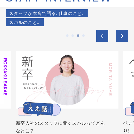
スタッフが本音で語る、仕事のこと、
スバルのこと。
新卒入社のスタッフに聞くスバルってどん
ベテ
なとこ？
り！