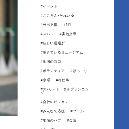
イベント
こころん・それいゆ
外出支援
6月
スバル
実地指導
新しい居場所
生きているミュージアム
地域の窓口
ボランティア
ほっこり
余暇
梅仕事
スバル・トータルプランニン
グ
会社のビジョン
みんなで応援
プール
地域のハブ
会議