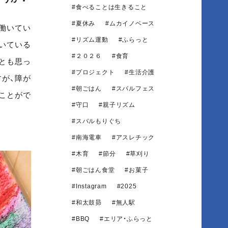
食べることは生きること
夏休み
ムカイノベース
働いてい
リズム運動
ふらっと
いている
２０２６
食育
とも思っ
プロジェクト
生活介護
が、障が
朝ごはん
スバルフェス
ことがで
守口
親子リズム
スバルもりぐち
南海電車
アスレチック
木育
節分
草刈り
朝ごはん食堂
お菓子
Instagram
2025
和太鼓昴
無人駅
BBQ
エリア・ふらっと