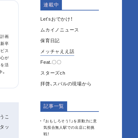
連載中
Let'sおでかけ！
ムカイノニュース
術計画
保育日記
、新卒
ービス
メッチャええ話
関心が
Feat.〇〇
ウを活
中。
スターズch
拝啓、スバルの現場から
記事一覧
うこ
「おもしろそう！」を原動力に意
スタッ
気投合無人駅での出店に初挑
戦！