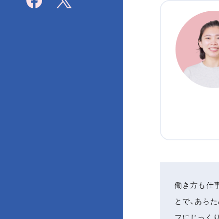
働き方も仕
とで、あら
フにじっく