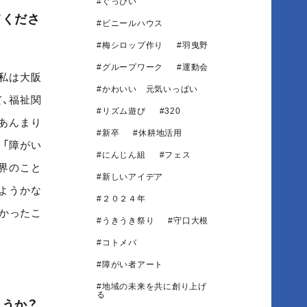
ぐっぴい
てくださ
ビニールハウス
梅シロップ作り
羽曳野
グループワーク
運動会
私は大阪
かわいい 元気いっぱい
、福祉関
リズム遊び
320
あんまり
新卒
休耕地活用
「障がい
にんじん組
フェス
界のこと
新しいアイデア
ようかな
２０２４年
かったこ
うきうき祭り
守口大根
コトメバ
障がい者アート
地域の未来を共に創り上げ
る
うか？