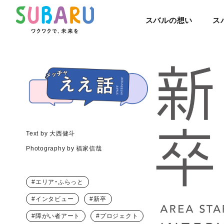
スバルの想い
ス
Text by 大西健斗
Photography by 福家信哉
エリア・ふらっと
インタビュー
新卒
障がい者アート
プロジェクト