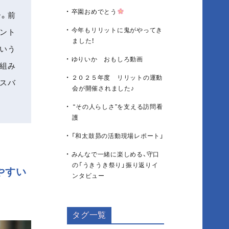
卒園おめでとう
ー。前
今年もリリットに鬼がやってき
ベント
ました！
いう
ゆりいか おもしろ動画
り組み
２０２５年度 リリットの運動
スバ
会が開催されました♪
“その人らしさ”を支える訪問看
護
「和太鼓昴の活動現場レポート」
みんなで一緒に楽しめる、守口
の「うきうき祭り」振り返りイ
やすい
ンタビュー
タグ一覧