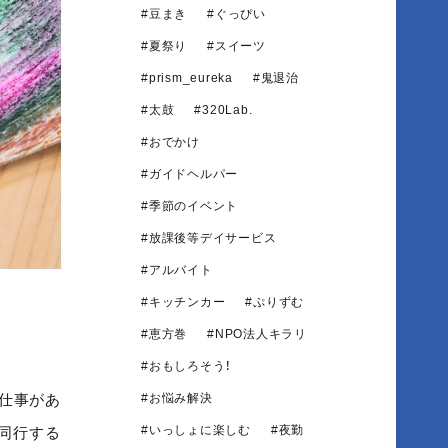
豆まき
ぐっぴい
夏祭り
スイーツ
prism_eureka
鬼退治
太鼓
320Lab.
おでかけ
ガイドヘルパー
季節のイベント
放課後等デイサービス
アルバイト
キッチンカー
ぷりずむ
恵方巻
NPO法人キラリ
おもしろそう！
仕事があ
お悩み解決
いっしょに楽しむ
夜勤
同行する