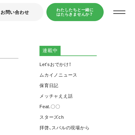
わたしたちと一緒に
お問い合わせ
はたらきませんか？
TOP
スバルの今
草刈り
連載中
Let'sおでかけ！
ムカイノニュース
保育日記
メッチャええ話
Feat.〇〇
スターズch
拝啓、スバルの現場から