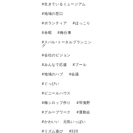
生きているミュージアム
地域の窓口
ボランティア
ほっこり
余暇
梅仕事
スバル・トータルプランニン
グ
会社のビジョン
みんなで応援
プール
地域のハブ
会議
ぐっぴい
ビニールハウス
梅シロップ作り
羽曳野
グループワーク
運動会
かわいい 元気いっぱい
リズム遊び
320