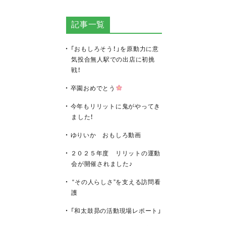
記事一覧
「おもしろそう！」を原動力に意
気投合無人駅での出店に初挑
戦！
卒園おめでとう
今年もリリットに鬼がやってき
ました！
ゆりいか おもしろ動画
２０２５年度 リリットの運動
会が開催されました♪
“その人らしさ”を支える訪問看
護
「和太鼓昴の活動現場レポート」