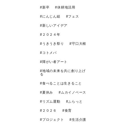
新卒
休耕地活用
にんじん組
フェス
新しいアイデア
２０２４年
うきうき祭り
守口大根
コトメバ
障がい者アート
地域の未来を共に創り上げ
る
食べることは生きること
夏休み
ムカイノベース
リズム運動
ふらっと
２０２６
食育
プロジェクト
生活介護