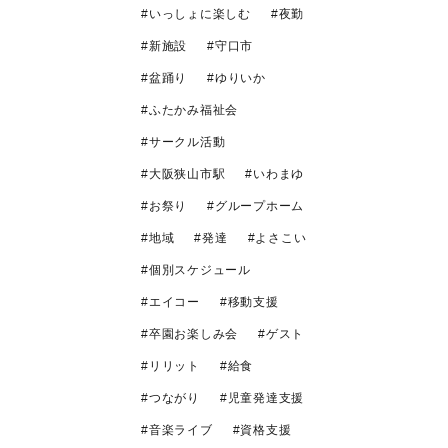
いっしょに楽しむ
夜勤
新施設
守口市
盆踊り
ゆりいか
ふたかみ福祉会
サークル活動
大阪狭山市駅
いわまゆ
お祭り
グループホーム
地域
発達
よさこい
個別スケジュール
エイコー
移動支援
卒園お楽しみ会
ゲスト
リリット
給食
つながり
児童発達支援
音楽ライブ
資格支援