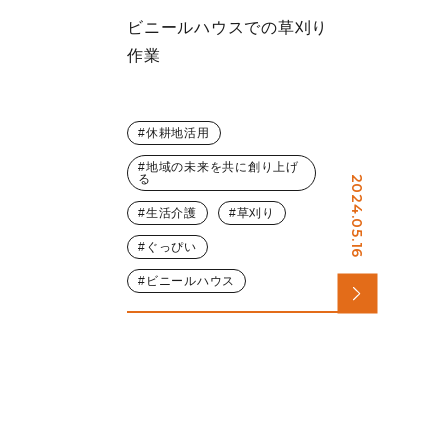
ビニールハウスでの草刈り
作業
休耕地活用
地域の未来を共に創り上げ
る
2024.05.16
生活介護
草刈り
ぐっぴい
ビニールハウス