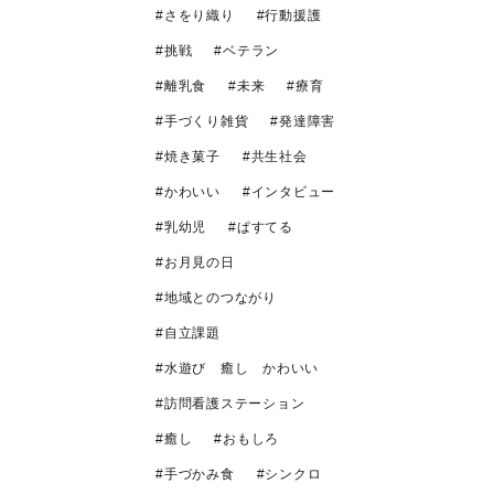
さをり織り
行動援護
挑戦
ベテラン
離乳食
未来
療育
手づくり雑貨
発達障害
焼き菓子
共生社会
かわいい
インタビュー
乳幼児
ぱすてる
お月見の日
地域とのつながり
自立課題
水遊び 癒し かわいい
訪問看護ステーション
癒し
おもしろ
手づかみ食
シンクロ