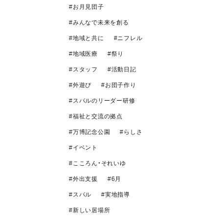
お月見団子
みんなで未来を創る
地域と共に
ニフレル
地域医療
祭り
スタッフ
活動日記
外遊び
お団子作り
スバルのリーダー研修
福祉と交流の拠点
万博記念公園
らしさ
イベント
こころん・それいゆ
外出支援
6月
スバル
実地指導
新しい居場所