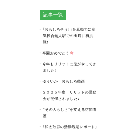
記事一覧
「おもしろそう！」を原動力に意
気投合無人駅での出店に初挑
戦！
卒園おめでとう
今年もリリットに鬼がやってき
ました！
ゆりいか おもしろ動画
２０２５年度 リリットの運動
会が開催されました♪
“その人らしさ”を支える訪問看
護
「和太鼓昴の活動現場レポート」