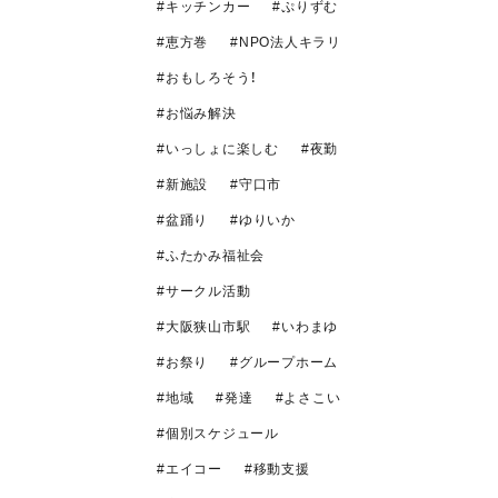
キッチンカー
ぷりずむ
恵方巻
NPO法人キラリ
おもしろそう！
お悩み解決
いっしょに楽しむ
夜勤
新施設
守口市
盆踊り
ゆりいか
ふたかみ福祉会
サークル活動
大阪狭山市駅
いわまゆ
お祭り
グループホーム
地域
発達
よさこい
個別スケジュール
エイコー
移動支援