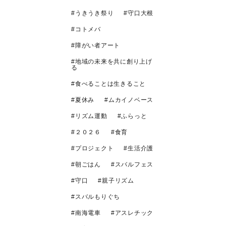
うきうき祭り
守口大根
コトメバ
障がい者アート
地域の未来を共に創り上げ
る
食べることは生きること
夏休み
ムカイノベース
リズム運動
ふらっと
２０２６
食育
プロジェクト
生活介護
朝ごはん
スバルフェス
守口
親子リズム
スバルもりぐち
南海電車
アスレチック