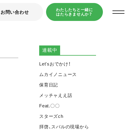
わたしたちと一緒に
お問い合わせ
はたらきませんか？
TOP
スバルの今
木育
連載中
Let'sおでかけ！
ムカイノニュース
保育日記
メッチャええ話
Feat.〇〇
スターズch
拝啓、スバルの現場から