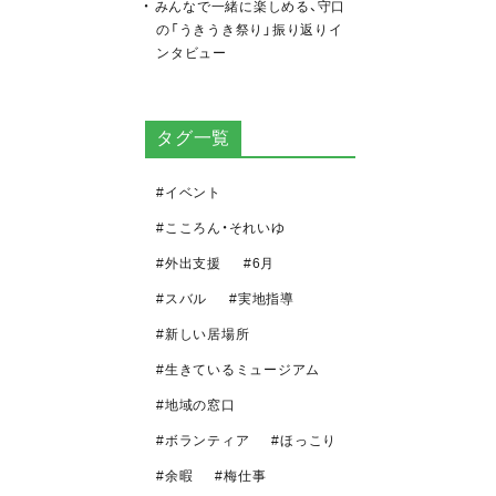
みんなで一緒に楽しめる、守口
の「うきうき祭り」振り返りイ
ンタビュー
タグ一覧
イベント
こころん・それいゆ
外出支援
6月
スバル
実地指導
新しい居場所
生きているミュージアム
地域の窓口
ボランティア
ほっこり
余暇
梅仕事