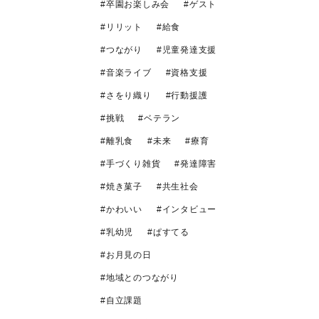
卒園お楽しみ会
ゲスト
リリット
給食
つながり
児童発達支援
音楽ライブ
資格支援
さをり織り
行動援護
挑戦
ベテラン
離乳食
未来
療育
手づくり雑貨
発達障害
焼き菓子
共生社会
かわいい
インタビュー
乳幼児
ぱすてる
お月見の日
地域とのつながり
自立課題