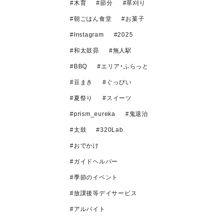
木育
節分
草刈り
朝ごはん食堂
お菓子
Instagram
2025
和太鼓昴
無人駅
BBQ
エリア・ふらっと
豆まき
ぐっぴい
夏祭り
スイーツ
prism_eureka
鬼退治
太鼓
320Lab.
おでかけ
ガイドヘルパー
季節のイベント
放課後等デイサービス
アルバイト