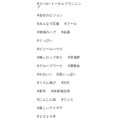
スバル・トータルプランニン
グ
会社のビジョン
みんなで応援
プール
地域のハブ
会議
ぐっぴい
ビニールハウス
梅シロップ作り
羽曳野
グループワーク
運動会
かわいい 元気いっぱい
リズム遊び
320
新卒
休耕地活用
にんじん組
フェス
新しいアイデア
２０２４年