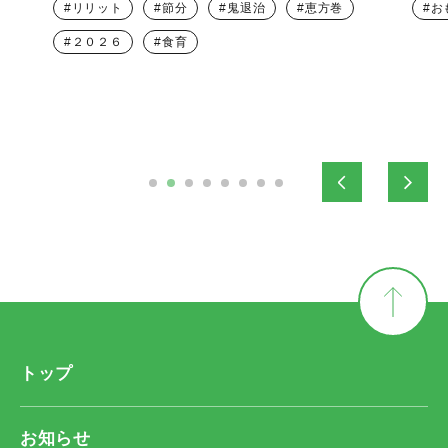
リリット
節分
鬼退治
恵方巻
お
２０２６
食育
トップ
お知らせ