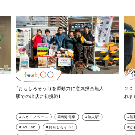
「おもしろそう！」を原動力に意気投合無人
２０
駅での出店に初挑戦！
れま
ムカイノベース
南海電車
無人駅
運
320Lab.
おもしろそう！
か