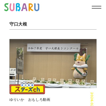
TOP
スバルの今
守口大根
守口大根
2026.02.04
ゆりいか おもしろ動画