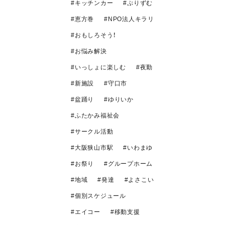
キッチンカー
ぷりずむ
恵方巻
NPO法人キラリ
おもしろそう！
お悩み解決
いっしょに楽しむ
夜勤
新施設
守口市
盆踊り
ゆりいか
ふたかみ福祉会
サークル活動
大阪狭山市駅
いわまゆ
お祭り
グループホーム
地域
発達
よさこい
個別スケジュール
エイコー
移動支援