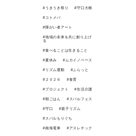
うきうき祭り
守口大根
コトメバ
障がい者アート
地域の未来を共に創り上げ
る
食べることは生きること
夏休み
ムカイノベース
リズム運動
ふらっと
２０２６
食育
プロジェクト
生活介護
朝ごはん
スバルフェス
守口
親子リズム
スバルもりぐち
南海電車
アスレチック