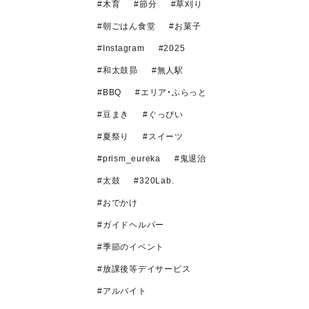
木育
節分
草刈り
朝ごはん食堂
お菓子
Instagram
2025
和太鼓昴
無人駅
BBQ
エリア・ふらっと
豆まき
ぐっぴい
夏祭り
スイーツ
prism_eureka
鬼退治
太鼓
320Lab.
おでかけ
ガイドヘルパー
季節のイベント
放課後等デイサービス
アルバイト