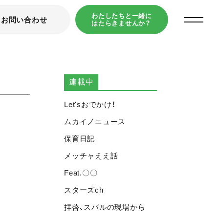
わたしたちと一緒に
お問い合わせ
はたらきませんか？
TOP
スバルの今
スタッフ
連載中
Let'sおでかけ！
ムカイノニュース
保育日記
メッチャええ話
Feat.〇〇
スターズch
拝啓、スバルの現場から