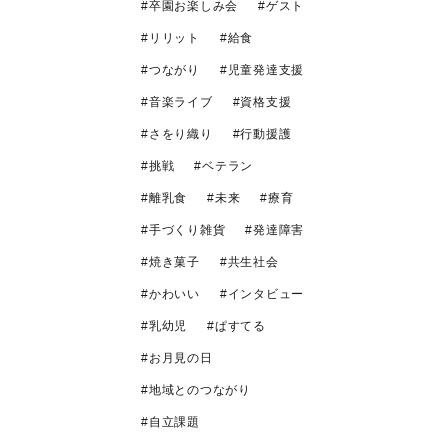
卒園お楽しみ会
ゲスト
リリット
給食
つながり
児童発達支援
音楽ライブ
資格支援
さをり織り
行動援護
挑戦
ベテラン
離乳食
未来
療育
手づくり雑貨
発達障害
焼き菓子
共生社会
かわいい
インタビュー
乳幼児
ぱすてる
お月見の日
地域とのつながり
自立課題