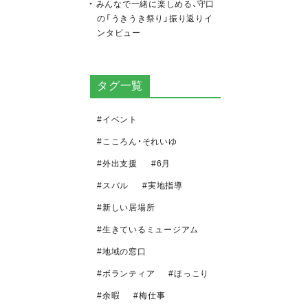
みんなで一緒に楽しめる、守口
の「うきうき祭り」振り返りイ
ンタビュー
タグ一覧
イベント
こころん・それいゆ
外出支援
6月
スバル
実地指導
新しい居場所
生きているミュージアム
地域の窓口
ボランティア
ほっこり
余暇
梅仕事