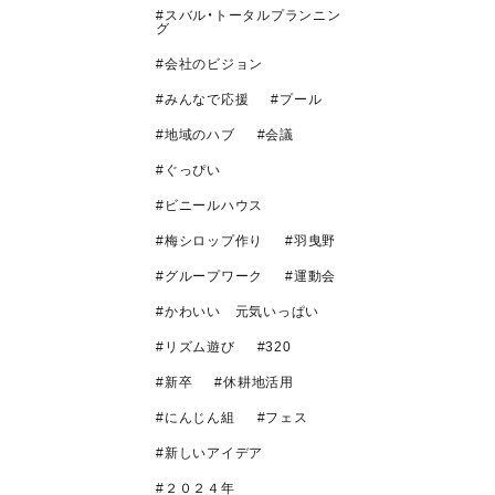
スバル・トータルプランニン
グ
会社のビジョン
みんなで応援
プール
地域のハブ
会議
ぐっぴい
ビニールハウス
梅シロップ作り
羽曳野
グループワーク
運動会
かわいい 元気いっぱい
リズム遊び
320
新卒
休耕地活用
にんじん組
フェス
新しいアイデア
２０２４年