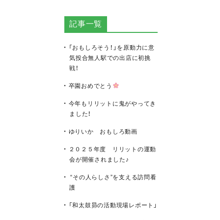
記事一覧
「おもしろそう！」を原動力に意
気投合無人駅での出店に初挑
戦！
卒園おめでとう
今年もリリットに鬼がやってき
ました！
ゆりいか おもしろ動画
２０２５年度 リリットの運動
会が開催されました♪
“その人らしさ”を支える訪問看
護
「和太鼓昴の活動現場レポート」