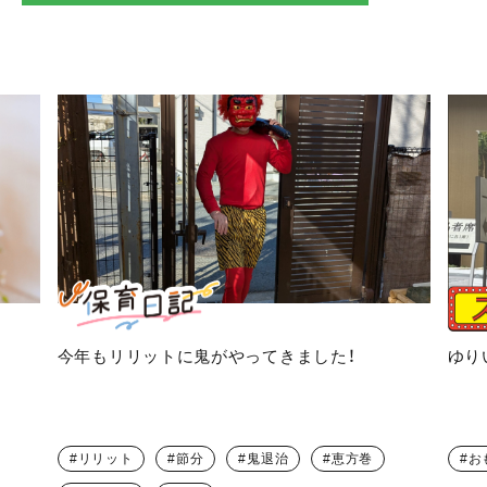
今年もリリットに鬼がやってきました！
ゆり
リリット
節分
鬼退治
恵方巻
お