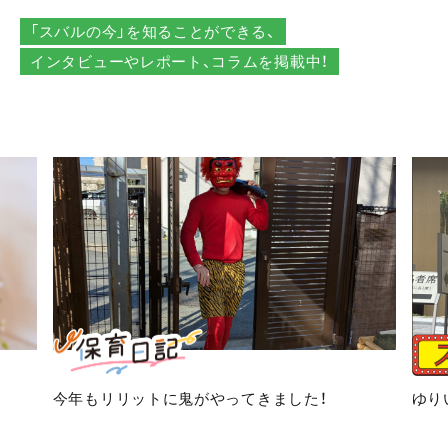
「スバルの今」を知ることができる、
インタビューやレポート、コラムを掲載中！
今年もリリットに鬼がやってきました！
ゆり