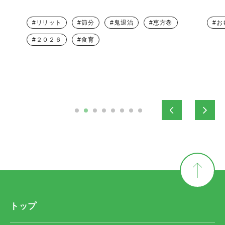
リリット
節分
鬼退治
恵方巻
お
２０２６
食育
トップ