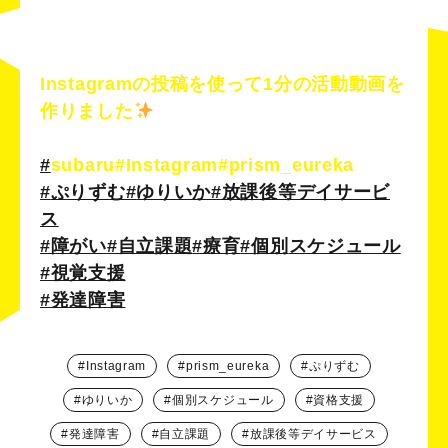
Instagramの投稿を使って1分の活動動画を
作りました
#
subaru#Instagram#prism_eureka
#
ぷりずむ#
ゆりいか#放課後等デイサービ
ス
#障がい
#自立課題
#療育
#個別
スケジュール
#視覚支援
#発達障害
Instagram
prism_eureka
ぷりずむ
ゆりいか
個別スケジュール
資格支援
発達障害
自立課題
放課後等デイサービス