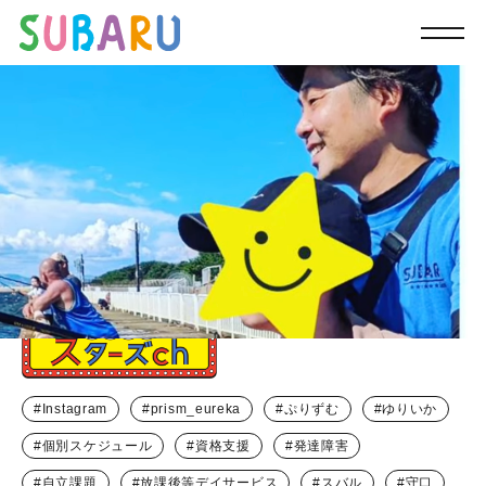
Instagram
prism_eureka
ぷりずむ
ゆりいか
個別スケジュール
資格支援
発達障害
自立課題
放課後等デイサービス
スバル
守口