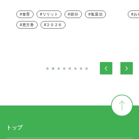
食育
リリット
節分
鬼退治
お
恵方巻
２０２６
トップ