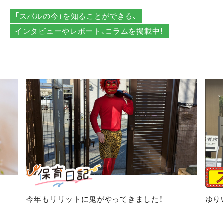
「スバルの今」を知ることができる、
インタビューやレポート、コラムを掲載中！
今年もリリットに鬼がやってきました！
ゆり